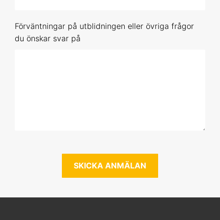
10-11 nov 2026 Uppsala
Förväntningar på utblidningen eller övriga frågor
26-27 jan 2027 Online
du önskar svar på
10-11 mar 2027 Uppsala
12-13 maj 2027 Online
Förhandsbokning (obestämt datum)
SPSS 3
15-16 sep 2026 Online
4-5 nov 2026 Online
8-9 dec 2026 Uppsala
2-3 feb 2027 Online