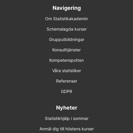
Navigering
14-15 apr 2027 Online
Om Statistikakademin
18-19 maj 2027 Online
Schemalagda kurser
Förhandsbokning (obestämt datum)
Grupputbildningar
Konsulttjänster
SPSS 4
Kompetenspotten
17-18 nov 2026 Online
Våra statistiker
17-18 feb 2027 Online
Referenser
6-7 apr 2027 Uppsala
GDPR
Förhandsbokning (obestämt datum)
Nyheter
Statistikhjälp i sommar
SPSS 5
Anmäl dig till höstens kurser
15-16 dec 2026 Online