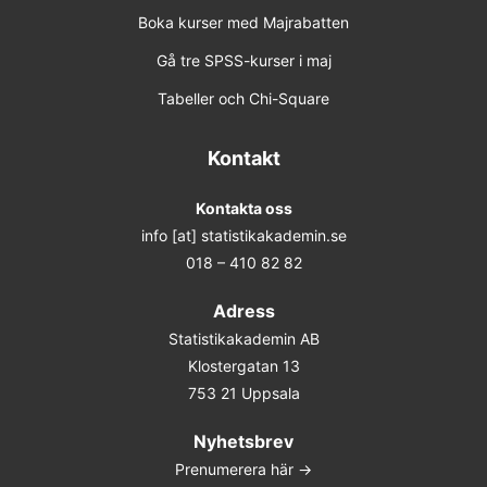
Boka kurser med Majrabatten
22-23 mar 2027 Online
Gå tre SPSS-kurser i maj
Tabeller och Chi-Square
25-26 maj 2027 Online
Förhandsbokning (obestämt datum)
Kontakt
Kontakta oss
info [at] statistikakademin.se
018 – 410 82 82
Adress
Statistikakademin AB
Klostergatan 13
753 21 Uppsala
Nyhetsbrev
Prenumerera här ->