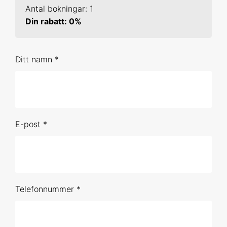
Antal bokningar: 1
19-20 jan 2027 Online
Din rabatt: 0%
10-11 feb 2027 Uppsala
Ditt namn *
16-17 mar 2027 Online
3-4 maj 2027 Online
2-3 jun 2027 Online
E-post *
Förhandsbokning (obestämt datum)
SPSS 2
1-2 sep 2026 Online
Telefonnummer *
21-22 okt 2026 Online