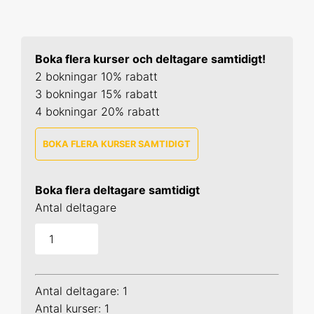
Boka flera kurser och deltagare samtidigt!
2 bokningar 10% rabatt
3 bokningar 15% rabatt
4 bokningar 20% rabatt
BOKA FLERA KURSER SAMTIDIGT
SPSS 1
Boka flera deltagare samtidigt
25-26 aug 2026 Online
Antal deltagare
29-30 sep 2026 Online
14-15 okt 2026 Uppsala
Antal deltagare: 1
24-25 nov 2026 Online
Antal kurser: 1