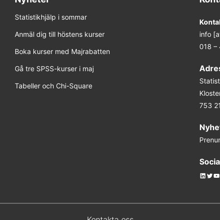
pr 2027 Online
Statistikhjälp i sommar
Konta
Anmäl dig till höstens kurser
info [
aj 2027 Online
018 –
Boka kurser med Majrabatten
dsbokning (obestämt datum)
Adre
Gå tre SPSS-kurser i maj
Stati
Tabeller och Chi-Square
Kloste
nov 2026 Online
753 2
eb 2027 Online
Nyhe
Prenu
r 2027 Uppsala
Socia
dsbokning (obestämt datum)
Linked
Twit
Y
dec 2026 Online
Kontakta oss