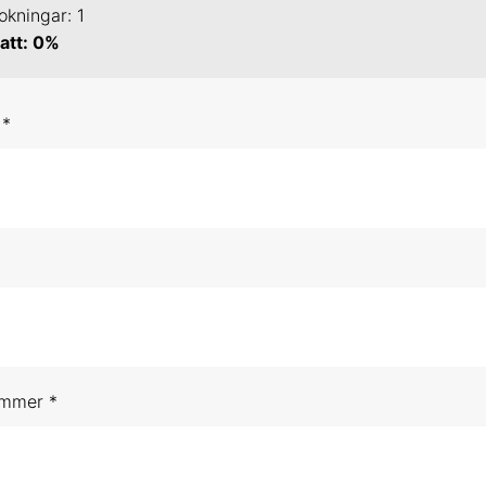
okningar: 1
an 2027 Online
att: 0%
feb 2027 Uppsala
 *
mar 2027 Online
j 2027 Online
n 2027 Online
dsbokning (obestämt datum)
p 2026 Online
ummer *
okt 2026 Online