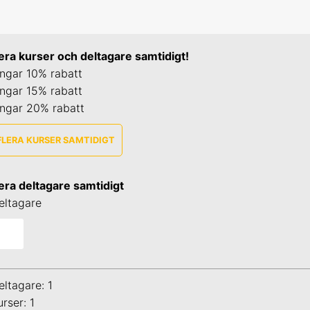
era kurser och deltagare samtidigt!
ngar 10% rabatt
ngar 15% rabatt
ingar 20% rabatt
FLERA KURSER SAMTIDIGT
era deltagare samtidigt
aug 2026 Online
eltagare
sep 2026 Online
okt 2026 Uppsala
eltagare: 1
nov 2026 Online
urser: 1