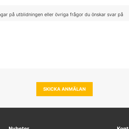
nov 2026 Uppsala
gar på utblidningen eller övriga frågor du önskar svar på
an 2027 Online
mar 2027 Uppsala
aj 2027 Online
dsbokning (obestämt datum)
sep 2026 Online
v 2026 Online
c 2026 Uppsala
 2027 Online
Nyheter
Kont