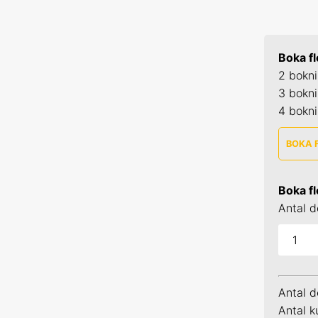
Boka fl
2 bokni
3 bokni
4 bokn
BOKA 
SPSS 1
Boka fl
25-26 
Antal d
29-30 
14-15 
Antal d
24-25 
Antal k