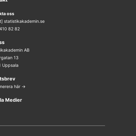
kta oss
at] statistikakademin.se
 410 82 82
ss
stikakademin AB
rgatan 13
1 Uppsala
tsbrev
merera här ->
la Medier
In
ter
ouTube