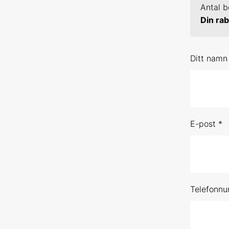
Antal b
19-20 j
Din rab
10-11 
Ditt namn
16-17 
3-4 ma
2-3 ju
E-post *
Förhan
SPSS 2
1-2 se
Telefonn
21-22 