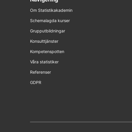
14-15 a
Om Statistikakademin
Schemalagda kurser
18-19 m
Grupputbildningar
Förhan
Konsulttjänster
SPSS 4
Kompetenspotten
Våra statistiker
17-18 
Referenser
17-18 f
GDPR
6-7 ap
Förhan
SPSS 5
15-16 