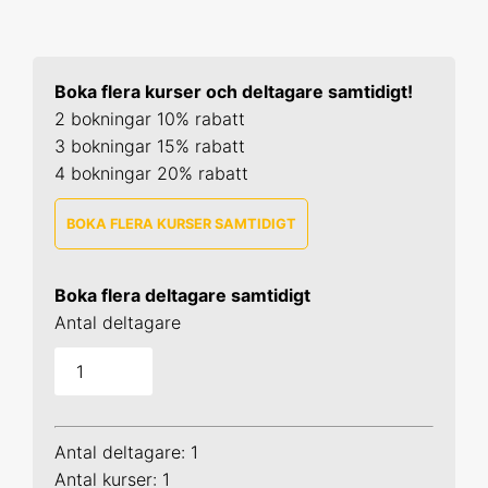
Boka flera kurser och deltagare samtidigt!
2 bokningar 10% rabatt
3 bokningar 15% rabatt
4 bokningar 20% rabatt
BOKA FLERA KURSER SAMTIDIGT
SPSS 1
Boka flera deltagare samtidigt
25-26 aug 2026 Online
Antal deltagare
29-30 sep 2026 Online
14-15 okt 2026 Uppsala
Antal deltagare: 1
24-25 nov 2026 Online
Antal kurser: 1