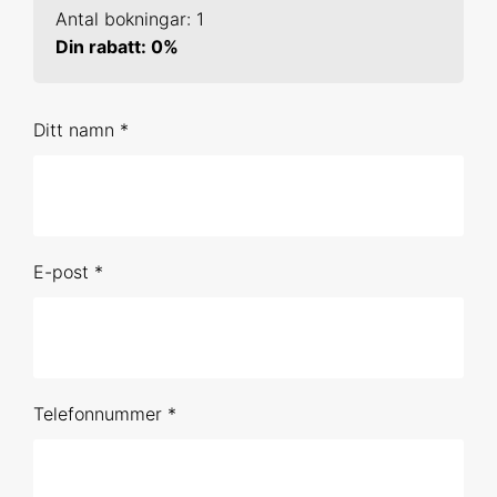
Antal bokningar: 1
19-20 jan 2027 Online
Din rabatt: 0%
10-11 feb 2027 Uppsala
Ditt namn *
16-17 mar 2027 Online
3-4 maj 2027 Online
2-3 jun 2027 Online
E-post *
Förhandsbokning (obestämt datum)
SPSS 2
1-2 sep 2026 Online
Telefonnummer *
21-22 okt 2026 Online