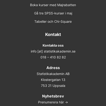
Boka kurser med Majrabatten
22-23 mar 2027 Online
Gå tre SPSS-kurser i maj
Tabeller och Chi-Square
25-26 maj 2027 Online
Förhandsbokning (obestämt datum)
Kontakt
Kontakta oss
info [at] statistikakademin.se
018 – 410 82 82
Adress
Statistikakademin AB
Klostergatan 13
753 21 Uppsala
Nyhetsbrev
Prenumerera här ->