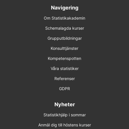
Navigering
14-15 apr 2027 Online
Om Statistikakademin
18-19 maj 2027 Online
Schemalagda kurser
Förhandsbokning (obestämt datum)
Grupputbildningar
Konsulttjänster
SPSS 4
Kompetenspotten
17-18 nov 2026 Online
Våra statistiker
17-18 feb 2027 Online
Referenser
6-7 apr 2027 Uppsala
GDPR
Förhandsbokning (obestämt datum)
Nyheter
Statistikhjälp i sommar
SPSS 5
Anmäl dig till höstens kurser
15-16 dec 2026 Online