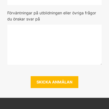
10-11 nov 2026 Uppsala
Förväntningar på utblidningen eller övriga frågor
26-27 jan 2027 Online
du önskar svar på
10-11 mar 2027 Uppsala
12-13 maj 2027 Online
Förhandsbokning (obestämt datum)
SPSS 3
15-16 sep 2026 Online
4-5 nov 2026 Online
8-9 dec 2026 Uppsala
2-3 feb 2027 Online