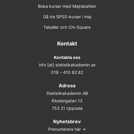
Boka kurser med Majrabatten
22-23 mar 2027 Online
Gå tre SPSS-kurser i maj
Tabeller och Chi-Square
25-26 maj 2027 Online
Förhandsbokning (obestämt datum)
Kontakt
Kontakta oss
info [at] statistikakademin.se
018 – 410 82 82
Adress
Statistikakademin AB
Klostergatan 13
753 21 Uppsala
Nyhetsbrev
Prenumerera här ->