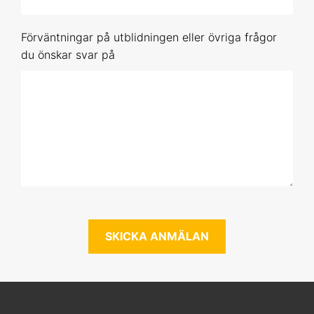
10-11 nov 2026 Uppsala
Förväntningar på utblidningen eller övriga frågor
26-27 jan 2027 Online
du önskar svar på
10-11 mar 2027 Uppsala
12-13 maj 2027 Online
Förhandsbokning (obestämt datum)
SPSS 3
15-16 sep 2026 Online
4-5 nov 2026 Online
8-9 dec 2026 Uppsala
2-3 feb 2027 Online