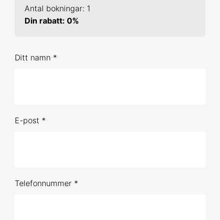
Antal bokningar: 1
19-20 jan 2027 Online
Din rabatt: 0%
10-11 feb 2027 Uppsala
Ditt namn *
16-17 mar 2027 Online
3-4 maj 2027 Online
2-3 jun 2027 Online
E-post *
Förhandsbokning (obestämt datum)
SPSS 2
1-2 sep 2026 Online
Telefonnummer *
21-22 okt 2026 Online