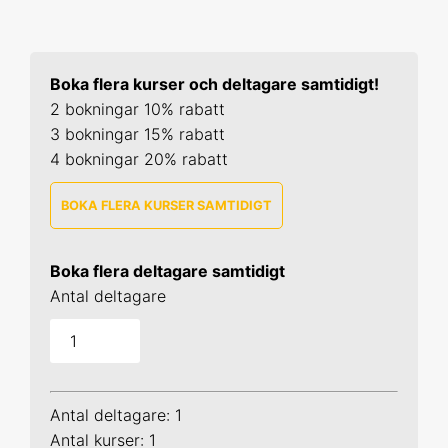
Boka flera kurser och deltagare samtidigt!
2 bokningar 10% rabatt
3 bokningar 15% rabatt
4 bokningar 20% rabatt
BOKA FLERA KURSER SAMTIDIGT
SPSS 1
Boka flera deltagare samtidigt
25-26 aug 2026 Online
Antal deltagare
29-30 sep 2026 Online
14-15 okt 2026 Uppsala
Antal deltagare: 1
24-25 nov 2026 Online
Antal kurser: 1