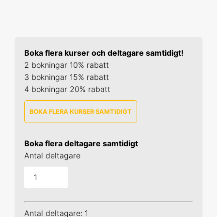
Boka flera kurser och deltagare samtidigt!
2 bokningar 10% rabatt
3 bokningar 15% rabatt
4 bokningar 20% rabatt
BOKA FLERA KURSER SAMTIDIGT
R 1
Boka flera deltagare samtidigt
9-10 sep 2026 Online
Antal deltagare
20-21 okt 2026 Uppsala
17-18 nov 2026 Online
Antal deltagare: 1