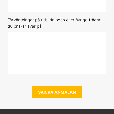
Förhandsbokning (obestämt datum)
Förväntningar på utblidningen eller övriga frågor
R 3
du önskar svar på
7-8 okt 2026 Online
9-10 dec 2026 Online
16-17 feb 2027 Online
19-20 maj 2027 Online
Förhandsbokning (obestämt datum)
R 4
3-4 nov 2026 Online