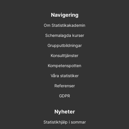
22-23 mar 2027 Online
8-9 jun 2027 Online
Navigering
Om Statistikakademin
Förhandsbokning (obestämt datum)
Schemalagda kurser
R 5
Grupputbildningar
15-16 dec 2026 Online
Konsulttjänster
Kompetenspotten
7-8 apr 2027 Online
Våra statistiker
15-16 jun 2027 Online
Referenser
Förhandsbokning (obestämt datum)
GDPR
Nyheter
Statistikhjälp i sommar