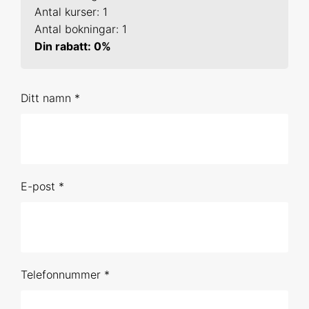
20-21 jan 2027 Online
Antal kurser: 1
Antal bokningar: 1
9-10 mar 2027 Online
Din rabatt: 0%
21-22 apr 2027 Uppsala
Ditt namn *
1-2 jun 2027 Online
Förhandsbokning (obestämt datum)
R 2
E-post *
29-30 sep 2026 Online
25-26 nov 2026 Online
9-10 feb 2027 Online
Telefonnummer *
11-12 maj 2027 Online