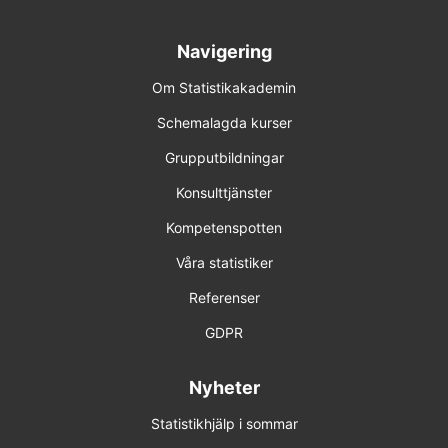
22-23 mar 2027 Online
8-9 jun 2027 Online
Navigering
Om Statistikakademin
Förhandsbokning (obestämt datum)
Schemalagda kurser
R 5
Grupputbildningar
15-16 dec 2026 Online
Konsulttjänster
Kompetenspotten
7-8 apr 2027 Online
Våra statistiker
15-16 jun 2027 Online
Referenser
Förhandsbokning (obestämt datum)
GDPR
Nyheter
Statistikhjälp i sommar