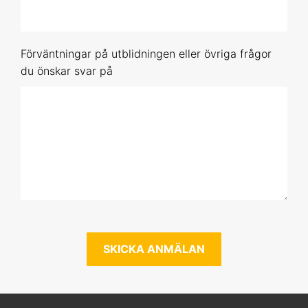
Förhandsbokning (obestämt datum)
Förväntningar på utblidningen eller övriga frågor
R 3
du önskar svar på
7-8 okt 2026 Online
9-10 dec 2026 Online
16-17 feb 2027 Online
19-20 maj 2027 Online
Förhandsbokning (obestämt datum)
R 4
3-4 nov 2026 Online