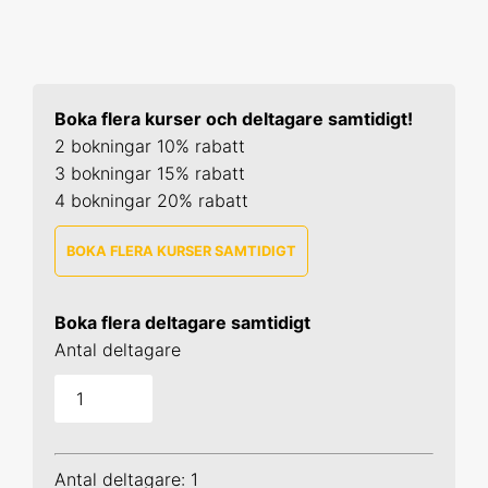
Boka flera kurser och deltagare samtidigt!
2 bokningar 10% rabatt
3 bokningar 15% rabatt
4 bokningar 20% rabatt
BOKA FLERA KURSER SAMTIDIGT
R 1
Boka flera deltagare samtidigt
9-10 sep 2026 Online
Antal deltagare
20-21 okt 2026 Uppsala
17-18 nov 2026 Online
Antal deltagare: 1