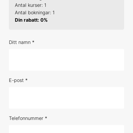
20-21 jan 2027 Online
Antal kurser: 1
Antal bokningar: 1
9-10 mar 2027 Online
Din rabatt: 0%
21-22 apr 2027 Uppsala
Ditt namn *
1-2 jun 2027 Online
Förhandsbokning (obestämt datum)
R 2
E-post *
29-30 sep 2026 Online
25-26 nov 2026 Online
9-10 feb 2027 Online
Telefonnummer *
11-12 maj 2027 Online