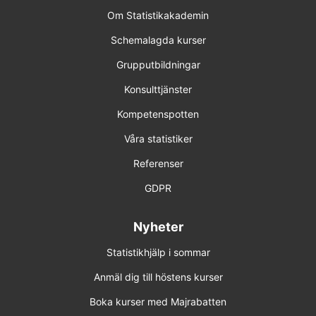
Om Statistikakademin
10 nov 2026 Uppsala
Schemalagda kurser
26 jan 2027 Online
Grupputbildningar
10 mar 2027 Uppsala
Konsulttjänster
Kompetenspotten
12 maj 2027 Online
Våra statistiker
Förhandsbokning (obestämt datum)
Referenser
GDPR
Poweranalys
2 sep 2026 Online
Nyheter
Statistikhjälp i sommar
22 okt 2026 Online
Anmäl dig till höstens kurser
11 nov 2026 Uppsala
Boka kurser med Majrabatten