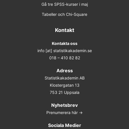
27 jan 2027 Online
Gå tre SPSS-kurser i maj
Tabeller och Chi-Square
11 mar 2027 Uppsala
13 maj 2027 Online
Kontakt
Förhandsbokning (obestämt datum)
Kontakta oss
info [at] statistikakademin.se
Linjär regression
018 – 410 82 82
15 sep 2026 Online
Adress
Statistikakademin AB
4 nov 2026 Online
Klostergatan 13
753 21 Uppsala
8 dec 2026 Uppsala
Nyhetsbrev
2 feb 2027 Online
Prenumerera här ->
14 apr 2027 Online
Sociala Medier