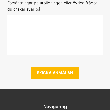
Förväntningar på utblidningen eller övriga frågor
25 nov 2026 Online
du önskar svar på
20 jan 2027 Online
11 feb 2027 Uppsala
17 mar 2027 Online
4 maj 2027 Online
3 jun 2027 Online
Förhandsbokning (obestämt datum)
Grundläggande statistik
1 sep 2026 Online
Navigering
21 okt 2026 Online