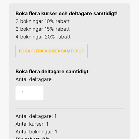
Boka flera kurser och deltagare samtidigt!
2 bokningar 10% rabatt
3 bokningar 15% rabatt
4 bokningar 20% rabatt
BOKA FLERA KURSER SAMTIDIGT
Datahantering
Boka flera deltagare samtidigt
25 aug 2026 Online
Antal deltagare
29 sep 2026 Online
14 okt 2026 Uppsala
Antal deltagare: 1
24 nov 2026 Online
Antal kurser: 1
Antal bokningar: 1
19 jan 2027 Online