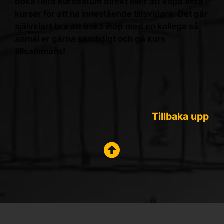
boka flera kursdatum direkt eller att köpa flera
kurser för att ha innestående tillsvidare. Det går
självklart bra att boka ihop med en kollega så
anmäl er gärna samtidigt och gå kurs
tillsammans!
Tillbaka upp