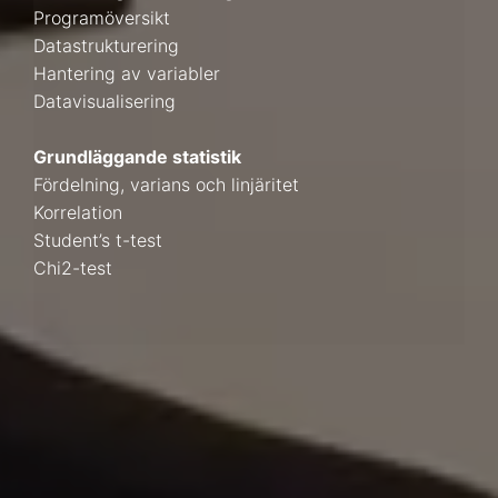
Programöversikt
Datastrukturering
Hantering av variabler
Datavisualisering
Grundläggande statistik
Fördelning, varians och linjäritet
Korrelation
Student’s t-test
Chi2-test