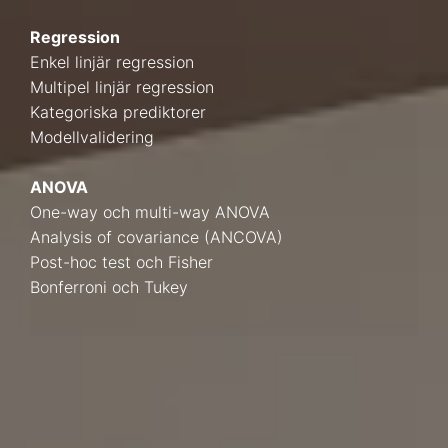
Regression
Enkel linjär regression
Multipel linjär regression
Kategoriska prediktorer
Modellvalidering
ANOVA
One-way och multi-way ANOVA
Analysis of covariance (ANCOVA)
Post-hoc test och Fisher
Bonferroni och Tukey