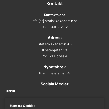
Kontakt
Kontakta oss
info [at] statistikakademin.se
018 – 410 82 82
Adress
Statistikakademin AB
Klostergatan 13
753 21 Uppsala
Nyhetsbrev
Prenumerera här ->
Sociala Medier
LinkedIn
Twitter
YouTube
Hantera Cookies