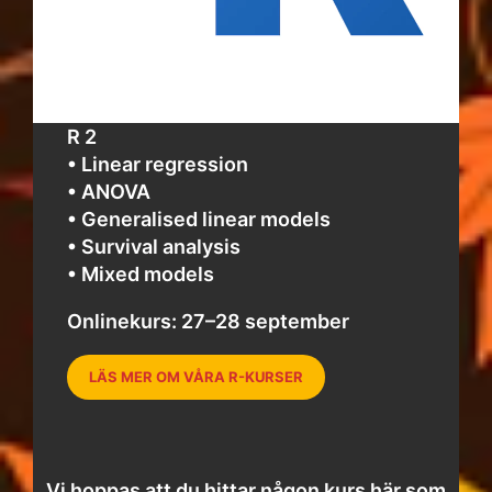
R 2
• Linear regression
• ANOVA
• Generalised linear models
• Survival analysis
• Mixed models
Onlinekurs: 27–28 september
LÄS MER OM VÅRA R-KURSER
Vi hoppas att du hittar någon kurs här som