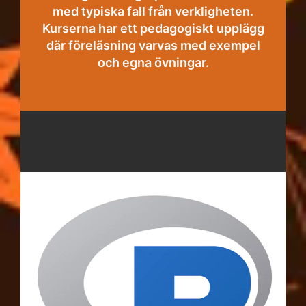
med typiska fall från verkligheten.
Kurserna har ett pedagogiskt upplägg
där föreläsning varvas med exempel
och egna övningar.