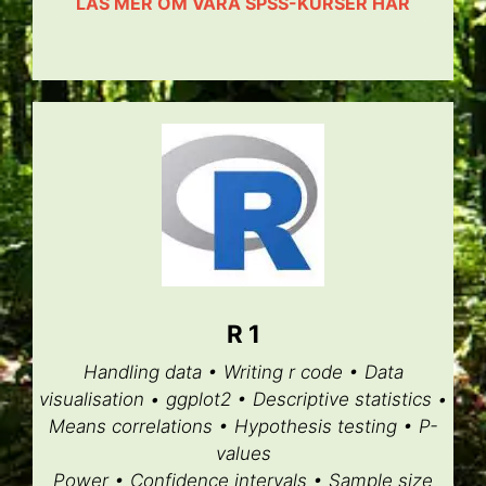
LÄS MER OM VÅRA SPSS-KURSER HÄR
R 1
Handling data • Writing r code • Data
visualisation • ggplot2 • Descriptive statistics •
Means correlations • Hypothesis testing • P-
values
Power • Confidence intervals • Sample size