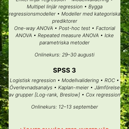
Multipel linjär regression • Bygga
regressionsmodeller • Modeller med kategoriska
prediktorer
One-way ANOVA • Post-hoc test • Factorial
ANOVA • Repeated measure ANOVA • Icke
parametriska metoder
Onlinekurs: 29–30 augusti
SPSS 3
Logistisk regression • Modellvalidering • ROC •
Överlevnadsanalys • Kaplan-meier • Jämförelse
av grupper [Log-rank, Breslow] • Cox regression
Onlinekurs: 12–13 september