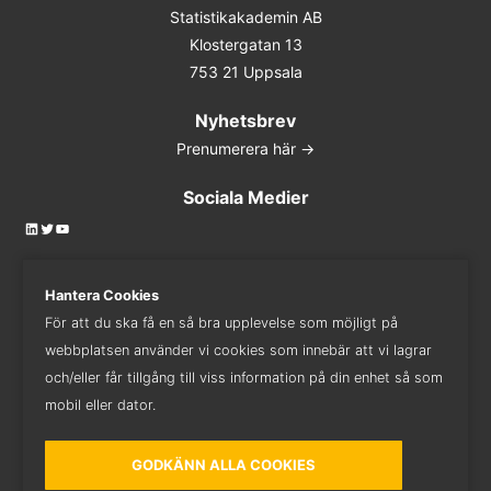
Statistikakademin AB
Klostergatan 13
753 21 Uppsala
Nyhetsbrev
Prenumerera här ->
Sociala Medier
LinkedIn
Twitter
YouTube
Hantera Cookies
För att du ska få en så bra upplevelse som möjligt på
Kontakta oss
webbplatsen använder vi cookies som innebär att vi lagrar
018 - 410 82 82
och/eller får tillgång till viss information på din enhet så som
mobil eller dator.
GODKÄNN ALLA COOKIES