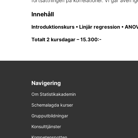
fortsättningen på korrelationer. Vi går även 
Innehåll
Introduktionskurs • Linjär regression • ANO
Totalt 2 kursdagar – 15.300:-
Navigering
Om Statistikakademin
Schemalagda kurser
Grupputbildningar
Konsulttjänster
Kompetenspotten