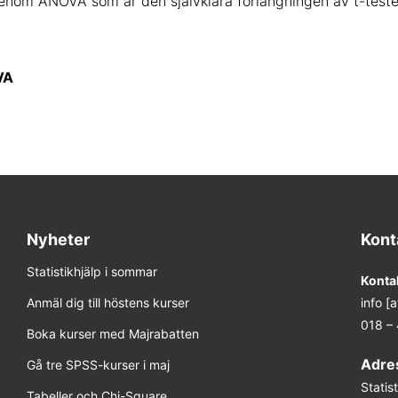
igenom ANOVA som är den självklara förlängningen av t-teste
VA
Nyheter
Kont
Statistikhjälp i sommar
Konta
Anmäl dig till höstens kurser
info [
018 –
Boka kurser med Majrabatten
Adre
Gå tre SPSS-kurser i maj
Stati
Tabeller och Chi-Square