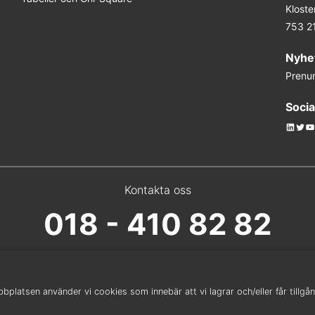
Kloste
753 2
Nyhe
Prenu
Socia
Linked
Twit
Y
Kontakta oss
018 - 410 82 82
platsen använder vi cookies som innebär att vi lagrar och/eller får tillgång