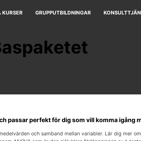
 KURSER
GRUPPUTBILDNINGAR
KONSULTTJÄN
 Baspaketet
ch passar perfekt för dig som vill komma igång m
av medelvärden och samband mellan variabler. Lär dig mer om 