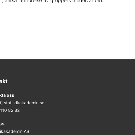
t, alltså jämförelse av gruppers medelvärden.
akt
kta oss
at] statistikakademin.se
 410 82 82
ss
stikakademin AB