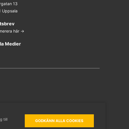
rgatan 13
1 Uppsala
tsbrev
merera här ->
la Medier
In
ter
ouTube
 till
GODKÄNN ALLA COOKIES