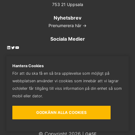
753 21 Uppsala
Nyhetsbrev
Prenumerera här ->
Sociala Medier
LinkedIn
Twitter
YouTube
Hantera Cookies
För att du ska få en så bra upplevelse som möjligt på
Kontakta oss
webbplatsen använder vi cookies som innebär att vi lagrar
018 - 410 82 82
och/eller får tillgång till viss information på din enhet så som
mobil eller dator.
GODKÄNN ALLA COOKIES
© Copyright 2026 |
QASE