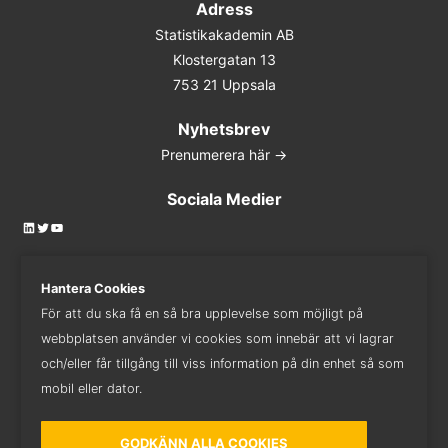
Adress
Statistikakademin AB
Klostergatan 13
753 21 Uppsala
Nyhetsbrev
Prenumerera här ->
Sociala Medier
LinkedIn
Twitter
YouTube
Hantera Cookies
För att du ska få en så bra upplevelse som möjligt på
Kontakta oss
webbplatsen använder vi cookies som innebär att vi lagrar
018 - 410 82 82
och/eller får tillgång till viss information på din enhet så som
mobil eller dator.
GODKÄNN ALLA COOKIES