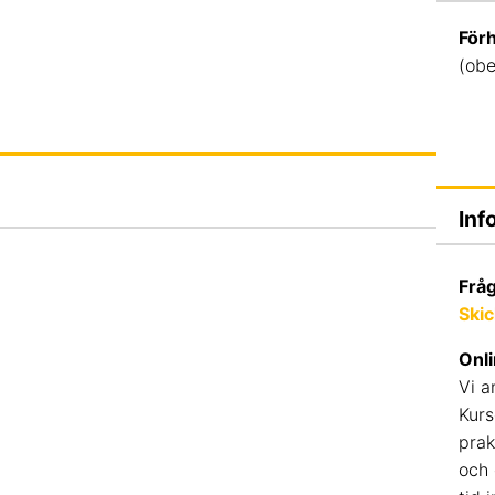
För
(ob
Inf
Frå
Skic
Onl
Vi a
Kurs
prak
och 