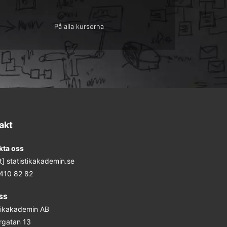
På alla kurserna
akt
kta oss
at] statistikakademin.se
 410 82 82
ss
stikakademin AB
rgatan 13