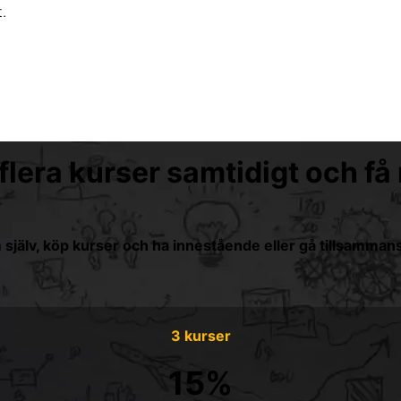
.
flera kurser samtidigt och få 
 själv, köp kurser och ha innestående eller gå tillsamman
3 kurser
15%