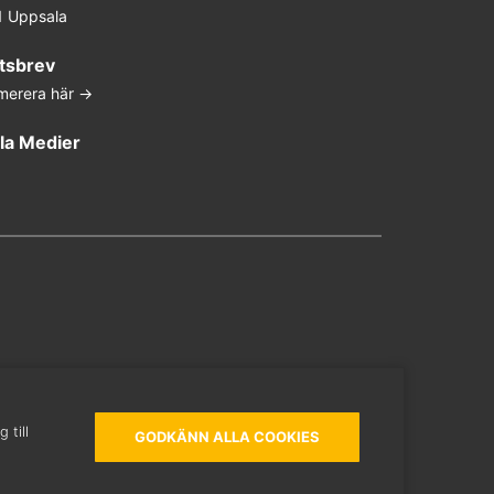
1 Uppsala
tsbrev
merera här ->
la Medier
In
ter
ouTube
 till
GODKÄNN ALLA COOKIES