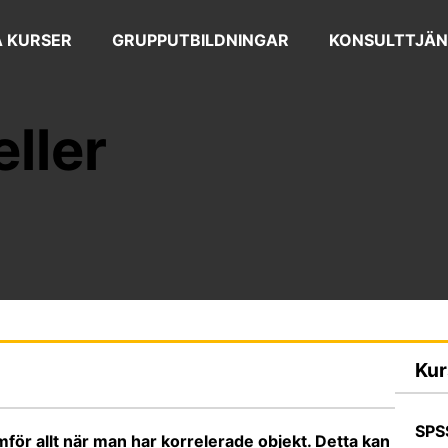
 KURSER
GRUPPUTBILDNINGAR
KONSULTTJÄN
ller
Kur
SPS
ör allt när man har korrelerade objekt. Detta kan