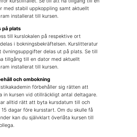
nför kurstillfället. Se till att ha tillgång till en
r med stabil uppkoppling samt aktuellt
ram installerat till kursen.
 på plats
ss till kurslokalen på respektive ort
elas i bokningsbekräftelsen. Kurslitteratur
 övningsuppgifter delas ut på plats. Se till
ha tillgång till en dator med aktuellt
ram installerat till kursen.
behåll och ombokning
istikakademin förbehåller sig rätten att
la in kursen vid otillräckligt antal deltagare.
ar alltid rätt att byta kursdatum till och
15 dagar före kursstart. Om du skulle få
inder kan du självklart överlåta kursen till
ollega.