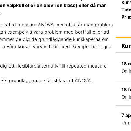
Kur
en valpkull eller en elev i en klass) eller då man
Tide
.
Pris
epeated measure ANOVA men ofta får man problem
 kan exempelvis vara problem med bortfall eller att
n kommer ge dig de grundläggande kunskaperna om
Kur
lla våra kurser varvas teori med exempel och egna
18 
g ett flexiblare alternativ till repeated measure
Onli
PSS, grundläggande statistik samt ANOVA.
18 
Onli
7 a
Upp