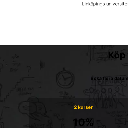
Linköpings universitet
Köp 
Boka flera datum
2 kurser
10%