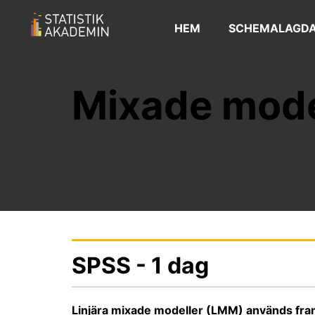
HEM
SCHEMALAGDA
Mixade mode
SPSS - 1 dag
Linjära mixade modeller (LMM) används framf