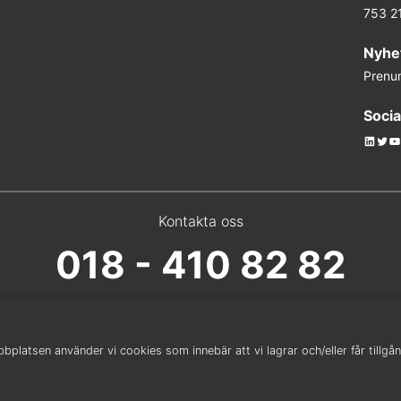
753 2
Nyhe
Prenu
Socia
Linked
Twit
Y
Kontakta oss
018 - 410 82 82
platsen använder vi cookies som innebär att vi lagrar och/eller får tillgång