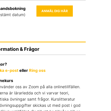
handsbokning
ANMÄL DIG HÄR
estämt datum)
ormation & Frågor
gor?
ka e-post
eller
Ring oss
inekurs
nvänder oss av Zoom på alla onlinetillfällen.
erna är lärarledda och vi varvar teori,
tiska övningar samt frågor. Kurslitteratur
övningsuppgifter skickas ut med post i god