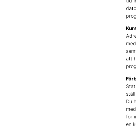
tid i
dato
prog
Kurs
Adre
medd
samt
att 
prog
För
Stat
stäl
Du h
med 
förh
en k