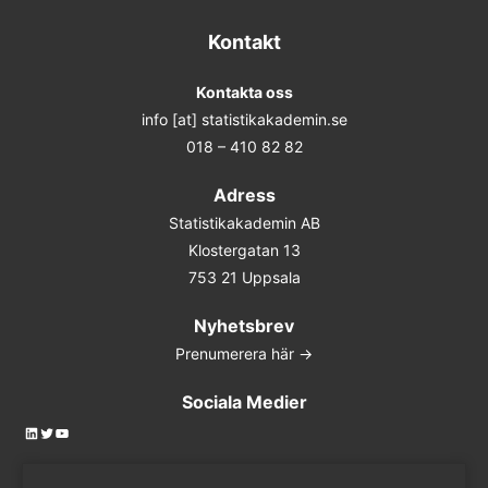
Kontakt
Kontakta oss
info [at] statistikakademin.se
018 – 410 82 82
Adress
Statistikakademin AB
Klostergatan 13
753 21 Uppsala
Nyhetsbrev
Prenumerera här ->
Sociala Medier
LinkedIn
Twitter
YouTube