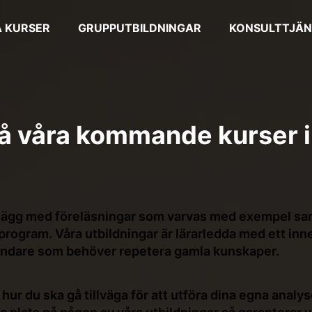
 KURSER
GRUPPUTBILDNINGAR
KONSULTTJÄN
å våra kommande kurser i
ägg med föreläsningar som varvas med exempel samt
 program. Våra utbildningar är lärarledda med ett in
ändare som behöver repetera gamla kunskaper.
ur du ska gå tillväga för att utföra dina egna analyse