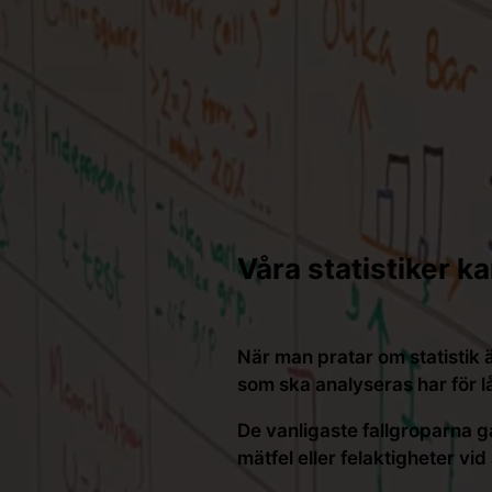
Våra statistiker ka
När man pratar om statistik 
som ska analyseras har för lå
De vanligaste fallgroparna g
mätfel eller felaktigheter vi