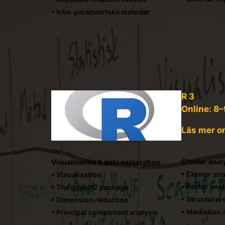
• Icke-parametriska metoder
R 3
Online: 8–
Läs mer o
Cluster anal
Visualisation & data exploration
• Cluster ana
• Visualisation
• Factor ana
• The ggplot2 package
• Structural
• Dimension reduction
• Mediation 
• Principal component analysis