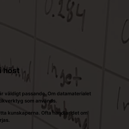
i höst
t är väldigt passande. Om datamaterialet
tistikverktyg som används.
ätta kunskaperna. Ofta handlar det om
rjas.