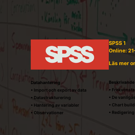
SPSS 1
Online: 2
Läs mer o
Beskrivande 
Datahantering
• Frekvensta
• Import och export av data
• De vanliga
• Datastrukturering
• Chart build
• Hantering av variabler
• Redigering
• Observationer