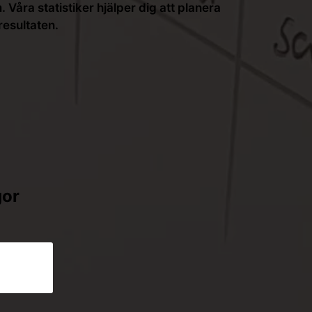
Våra statistiker hjälper dig att planera
resultaten.
gor