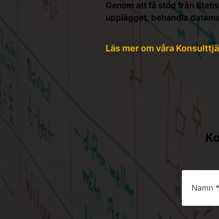
Genom att få stöd från Stati
upplägget, behandla datamate
Läs mer om våra Konsulttj
Ko