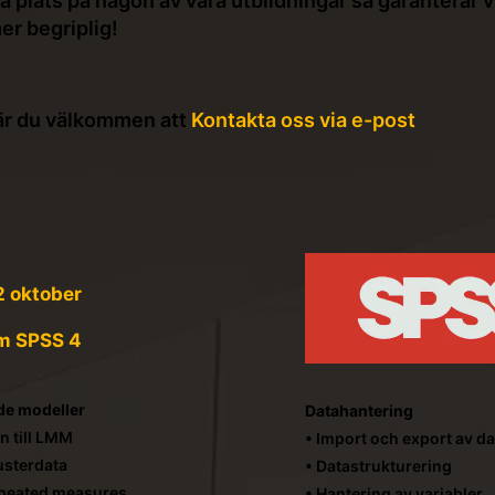
 plats på någon av våra utbildningar så garanterar v
r begriplig!
 är du välkommen att
Kontakta oss via e-post
2 oktober
m SPSS 4
de modeller
Datahantering
n till LMM
• Import och export av da
usterdata
• Datastrukturering
epeated measures
• Hantering av variabler