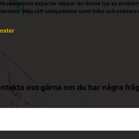
stikakademins experter slipper du denna typ av problem. 
rialet, välja rätt analysmetod samt tolka och validera 
änster
ntakta oss gärna om du har några frå