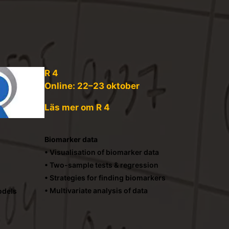
R 4
Online: 22–23
oktober
Läs mer om R 4
Biomarker data
• Visualisation of biomarker data
• Two-sample tests & regression
• Strategies for finding biomarkers
• Multivariate analysis of data
odels