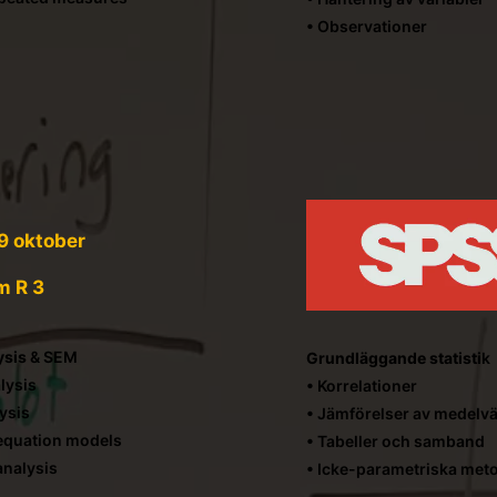
• Observationer
9 oktober
m R 3
ysis
& SEM
Grundläggande statisti
k
lysis
• Korrelationer
lysis
• Jämförelser av medelv
 equation models
• Tabeller och samband
analysis
• Icke-parametriska met