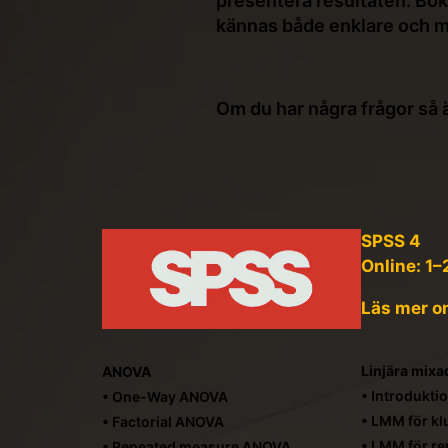
presentera resultaten. Boka
kännas både enklare och me
Om du har några frågor så
SPSS 4
Online: 1–
Läs mer o
Linjära mixa
ANOVA
• Introduktio
• One-Way ANOVA
• LMM för kl
• Factorial ANOVA
• LMM för r
• Repeated measure ANOVA