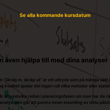
Se alla kommande kursdatum
n även hjälpa till med dina analyser 
är ”Skräp in, skräp ut” är ett uttryck som på många sät
g kvalitet spelar det ingen roll vilka metoder eller sta
år att undvika redan i planeringsfasen om man har de r
d analys som går att parera innan insamling av data påbö