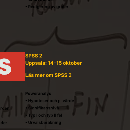
• Redigering av grafer
SPSS 2
Uppsala: 14–15 oktober
Läs mer om SPSS
2
Poweranalys
• Hypoteser och p-värde
• Signifikansnivå
ärden
• Typ I och typ II fel
• Urvalsberäkning
oder