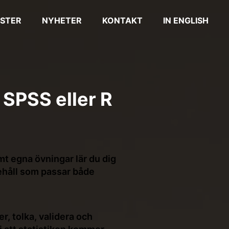
STER
NYHETER
KONTAKT
IN ENGLISH
 SPSS eller R
 egna övningar lär du dig
nehåll som passar både
r, tolka, validera och