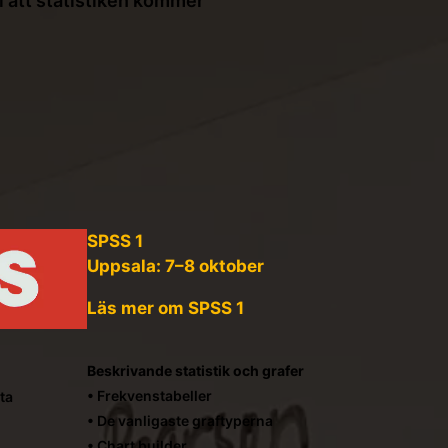
i att statistiken kommer
SPSS 1
Uppsala: 7–8 oktober
Läs mer om SPSS 1
Beskrivande statistik och grafer
• Frekvenstabeller
ta
• De vanligaste graftyperna
• Chart builder