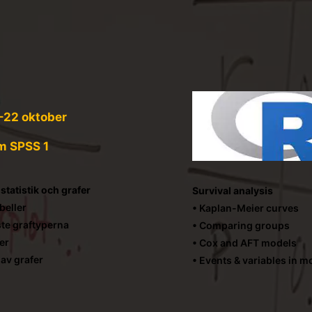
1–22 oktober
m SPSS 1
statistik och grafer
Survival analysis
beller
• Kaplan-Meier curves
ste graftyperna
• Comparing groups
er
• Cox and AFT models
 av grafer
• Events & variables in m