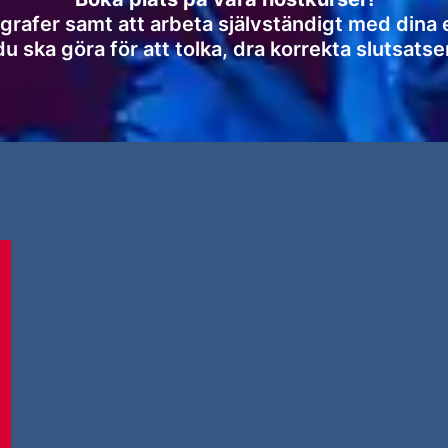
grafer samt att arbeta självständigt med dina 
du ska göra för att tolka, dra korrekta slutsatse