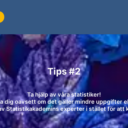
Tips #2
Ta hjälp av våra statistiker!
pa dig oavsett om det gäller mindre uppgifter ell
v Statistikakademins experter i stället för att 