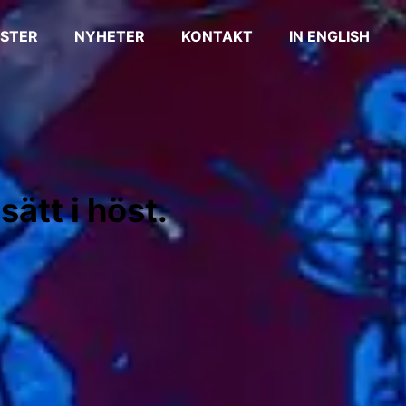
STER
NYHETER
KONTAKT
IN ENGLISH
ätt i höst.