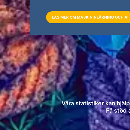
LÄS MER OM MASKININLÄRNING OCH AI
Våra statistiker kan hjäl
Få stöd a