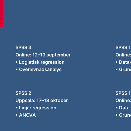
SPSS 3
SPSS 1
Online: 12–13 september
Online
• Logistisk regression
• Data
• Överlevnadsanalys
• Grun
SPSS 2
SPSS 1
Uppsala: 17–18 oktober
Online
• Linjär regression
• Data
• ANOVA
• Grun