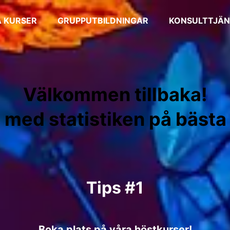
 KURSER
GRUPPUTBILDNINGAR
KONSULTTJÄN
Välkommen tillbaka!
med statistiken på bästa s
Tips #1
Boka plats på våra höstkurser!