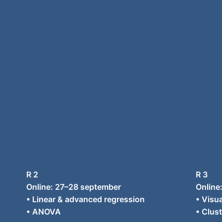
R 2
R 3
Online: 27–28 september
Online
• Linear & advanced regression
• Visua
• ANOVA
• Clus