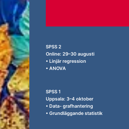
SPSS 2
Online: 29–30 augusti
• Linjär regression
• ANOVA
SPSS 1
Uppsala: 3–4 oktober
• Data- grafhantering
• Grundläggande statistik