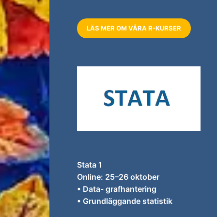
LÄS MER OM VÅRA R-KURSER
Stata 1
Online: 25–26 oktober
• Data- grafhantering
• Grundläggande statistik