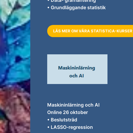
• Data- grafhantering
• Grundläggande statistik
LÄS MER OM VÅRA STATISTICA-KURSER
Maskininlärning och AI
Online 26 oktober
• Beslutsträd
• LASSO-regression