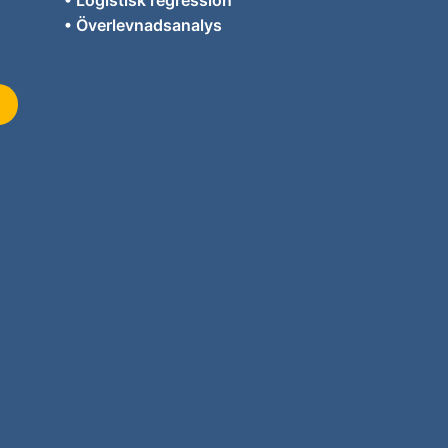
• Logistisk regression
• Överlevnadsanalys