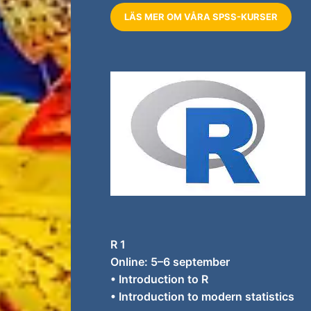
LÄS MER OM VÅRA SPSS-KURSER
R 1
Online: 5–6 september
• Introduction to R
• Introduction to modern statistics