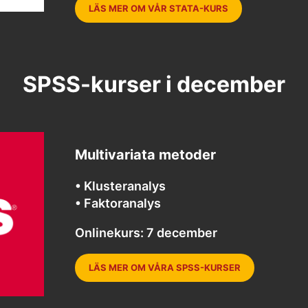
LÄS MER OM VÅR STATA-KURS
SPSS-kurser i december
Multivariata metoder
• Klusteranalys
• Faktoranalys
Onlinekurs: 7 december
LÄS MER OM VÅRA SPSS-KURSER