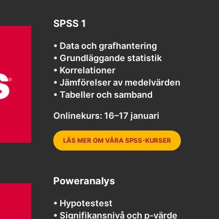
SPSS 1
• Data och grafhantering
• Grundläggande statistik
• Korrelationer
• Jämförelser av medelvärden
• Tabeller och samband
Onlinekurs: 16–17 januari
LÄS MER OM VÅRA SPSS-KURSER
Poweranalys
• Hypotestest
• Signifikansnivå och p-värde