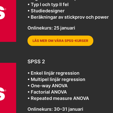
• Typ I och typ II fel
• Studiedesigner
• Beräkningar av stickprov och power
Onlinekurs: 25 januari
LÄS MER OM VÅRA SPSS-KURSER
SPSS 2
• Enkel linjär regression
• Multipel linjär regression
• One-way ANOVA
• Factorial ANOVA
• Repeated measure ANOVA
Onlinekurs: 30–31 januari