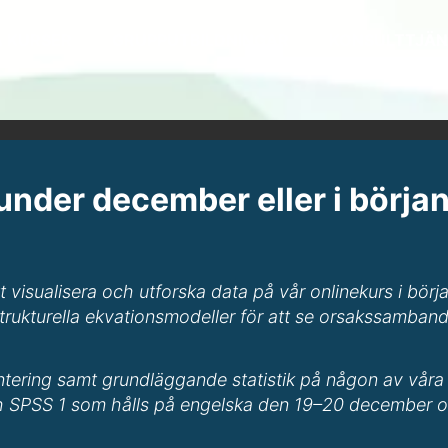
 KURSER
GRUPPUTBILDNINGAR
KONSULTTJÄN
under december eller i början
t visualisera och utforska data på vår onlinekurs i bör
trukturella ekvationsmodeller för att se orsakssamband
ntering samt grundläggande statistik på någon av våra 
h SPSS 1 som hålls på engelska den 19–20 december och