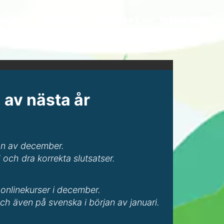
STER
NYHETER
KONTAKT
IN ENGLISH
 av nästa år
jan av december.
 och dra korrekta slutsatser.
onlinekurser i december.
 även på svenska i början av januari.