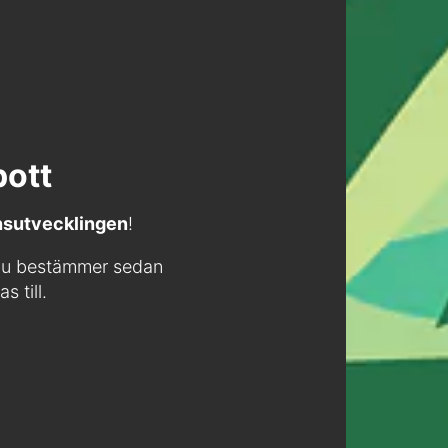
pott
ensutvecklingen
!
. Du bestämmer sedan
 till.