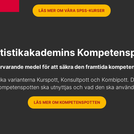
LÄS MER OM VÅRA SPSS-KURSER
tistikakademins Kompetens
arvarande medel för att säkra den framtida kompet
olika varianterna Kurspott, Konsultpott och Kombipott
ompetenspotten ska utnyttjas och vad den ska användas
LÄS MER OM KOMPETENSPOTTEN