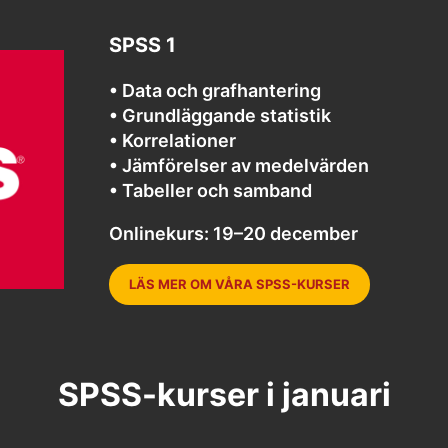
SPSS 1
• Data och grafhantering
• Grundläggande statistik
• Korrelationer
• Jämförelser av medelvärden
• Tabeller och samband
Onlinekurs: 19–20 december
LÄS MER OM VÅRA SPSS-KURSER
SPSS-kurser i januari