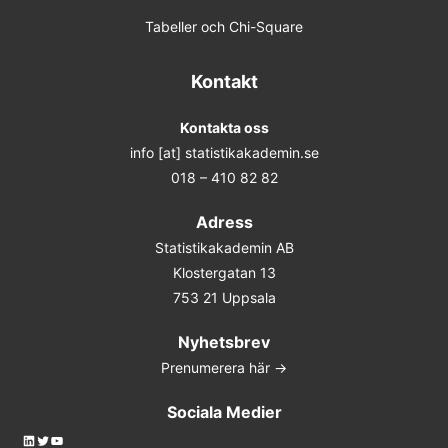
Tabeller och Chi-Square
Kontakt
Kontakta oss
info [at] statistikakademin.se
018 – 410 82 82
Adress
Statistikakademin AB
Klostergatan 13
753 21 Uppsala
Nyhetsbrev
Prenumerera här ->
Sociala Medier
LinkedIn
Twitter
YouTube