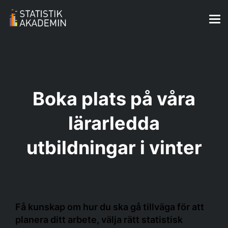
Boka plats på våra
lärarledda
utbildningar i vinter
Få kunskap om hur du ska gå tillväga för att
planera ditt arbete, välja rätt statistisk