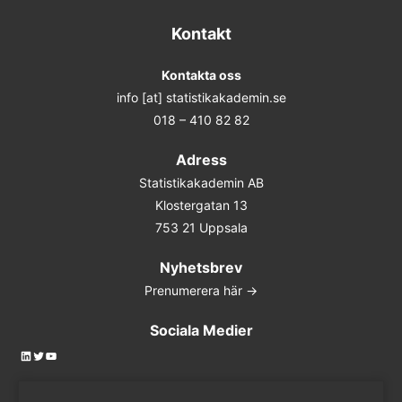
Kontakt
Kontakta oss
info [at] statistikakademin.se
018 – 410 82 82
Adress
Statistikakademin AB
Klostergatan 13
753 21 Uppsala
Nyhetsbrev
Prenumerera här ->
Sociala Medier
LinkedIn
Twitter
YouTube