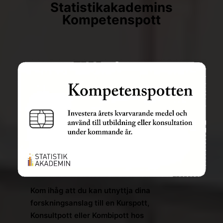
Statistikakademins
Kompetenspott
Kom ihåg att du kan utnyttja dina
forskningsanslag till en Kurspott,
Konsultpott eller Kombipott hos