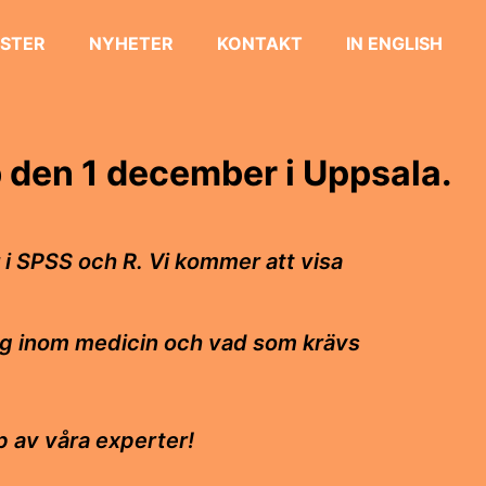
STER
NYHETER
KONTAKT
IN ENGLISH
 den 1 december i Uppsala.
i SPSS och R. Vi kommer att visa
ing inom medicin och vad som krävs
p av våra experter!