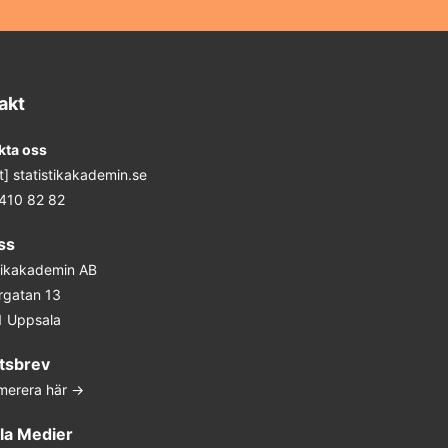
akt
kta oss
at] statistikakademin.se
 410 82 82
ss
stikakademin AB
rgatan 13
1 Uppsala
tsbrev
merera här ->
la Medier