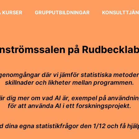
 KURSER
GRUPPUTBILDNINGAR
KONSULTTJÄN
enströmssalen på Rudbecklab
genomgångar där vi jämför statistiska metoder 
skillnader och likheter mellan programmen.
lär dig mer om vad AI är, exempel på användn
för att använda AI i ett forskningsprojekt.
d dina egna statistikfrågor den 1/12 och få hjäl