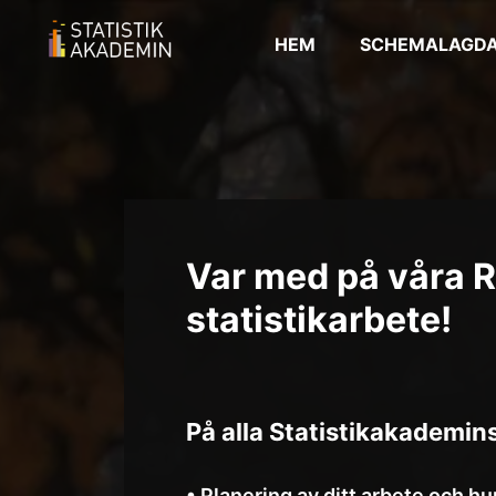
HEM
SCHEMALAGDA
Var med på våra R
statistikarbete!
På alla Statistikakademins
• Planering av ditt arbete och hur