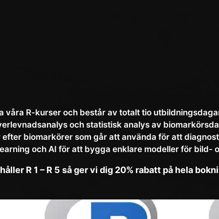
a våra R-kurser och består av totalt tio utbildningsdagar
rlevnadsanalys och statistisk analys av biomarkörsdata
 efter biomarkörer som går att använda för att diagnos
earning och AI för att bygga enklare modeller för bild- 
ller R 1 – R 5 så ger vi dig 20% rabatt på hela bokn