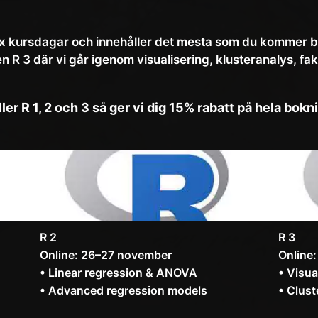
x kursdagar och innehåller det mesta som du kommer beh
 R 3 där vi går igenom visualisering, klusteranalys, fak
 R 1, 2 och 3 så ger vi dig 15% rabatt på hela bokn
R 2
R 3
Online: 26–27 november
Online
• Linear regression & ANOVA
• Visua
• Advanced regression models
• Clust