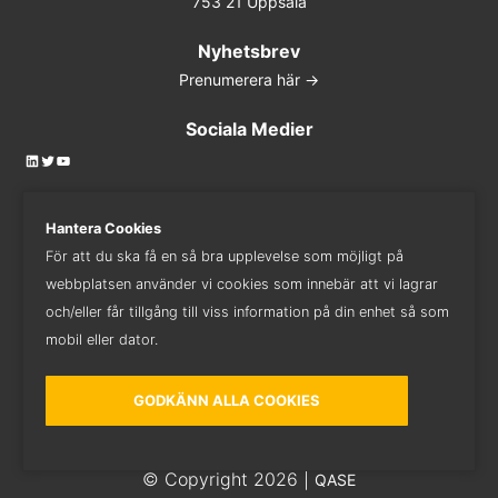
753 21 Uppsala
Nyhetsbrev
Prenumerera här ->
Sociala Medier
LinkedIn
Twitter
YouTube
Hantera Cookies
För att du ska få en så bra upplevelse som möjligt på
Kontakta oss
webbplatsen använder vi cookies som innebär att vi lagrar
018 - 410 82 82
och/eller får tillgång till viss information på din enhet så som
mobil eller dator.
GODKÄNN ALLA COOKIES
© Copyright 2026 |
QASE