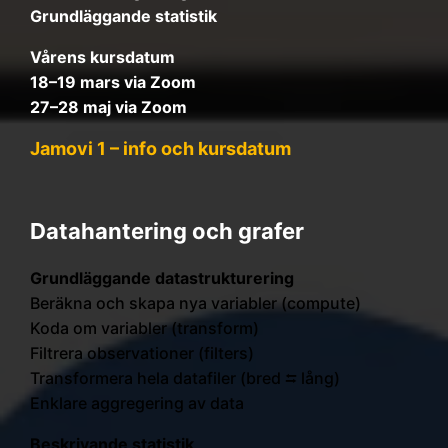
Grundläggande statistik
Vårens kursdatum
18–19 mars via Zoom
27–28 maj via Zoom
Jamovi 1 – info och kursdatum
Datahantering och grafer
Grundläggande datastrukturering
Beräkna och skapa nya variabler (compute)
Koda om variabler (transform)
Filtrera observationer (filters)
Transformera hela datafiler (bred ⮀ lång)
Enklare aggregering av data
Beskrivande statistik