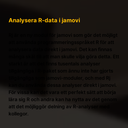
Analysera R-data i jamovi
Rj är en ny modul för jamovi som gör det möjligt
att använda programmeringsspråket R för att
analysera data direkt i jamovi. Det kan finnas
många skäl till att man skulle vilja göra detta. Ett
starkt är att det finns tusentals analyser
tillgängliga i R-paket som ännu inte har gjorts
tillgängliga som jamovi-moduler, och med Rj
kan du använda dessa analyser direkt i jamovi.
För vissa kan det vara ett perfekt sätt att börja
lära sig R och andra kan ha nytta av det genom
att det möjliggör delning av R-analyser med
kollegor.