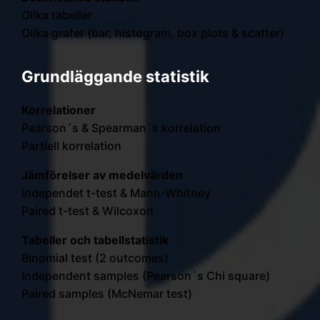
Olika tabeller
Olika grafer (bar, histogram, box plots & scatter)
Grundläggande statistik
Korrelationer
Pearson´s & Spearman´s korrelation
Partiell korrelation
Jämförelser av medelvärden
Independet t-test & Mann-Whitney
Paired t-test & Wilcoxon
Tabeller och tabellstatistik
Binomial test (2 outcomes)
Independent samples (Pearson´s Chi square)
Paired samples (McNemar test)