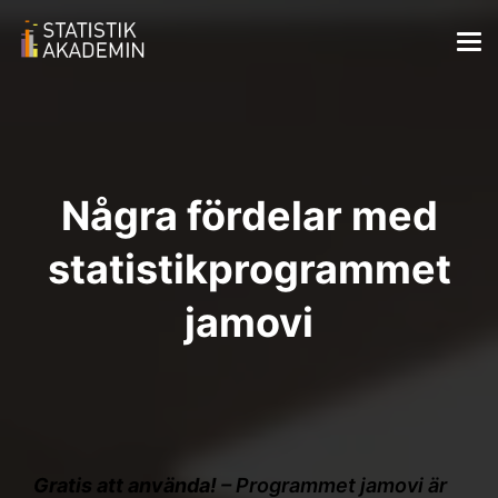
Några fördelar med
statistikprogrammet
jamovi
Gratis att använda!
– Programmet jamovi är