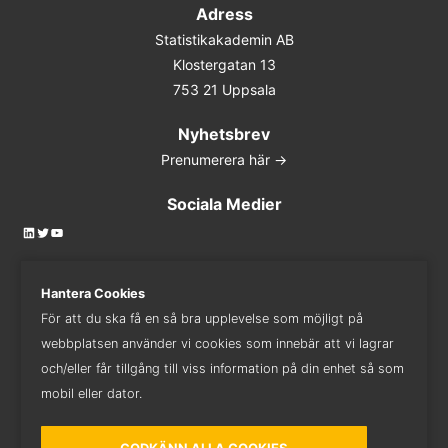
Adress
Statistikakademin AB
Klostergatan 13
753 21 Uppsala
Nyhetsbrev
Prenumerera här ->
Sociala Medier
LinkedIn
Twitter
YouTube
Hantera Cookies
För att du ska få en så bra upplevelse som möjligt på
Kontakta oss
webbplatsen använder vi cookies som innebär att vi lagrar
018 - 410 82 82
och/eller får tillgång till viss information på din enhet så som
mobil eller dator.