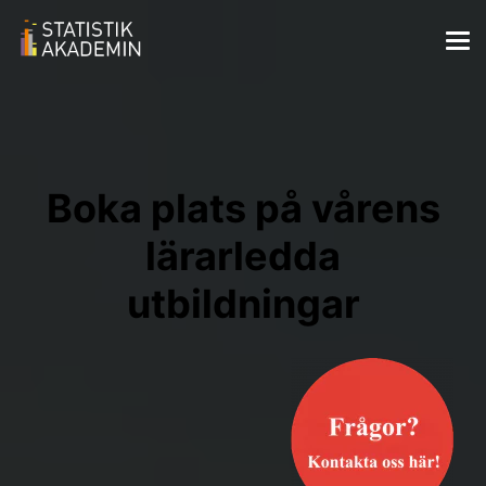
Boka plats på vårens
lärarledda
utbildningar