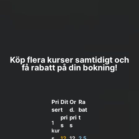
Köp flera kurser samtidigt och
få rabatt på din bokning!
Pri
Dit
Or
Ra
ser
t
d.
bat
pri
pri
t
1
s
s
kur
s
12
12
2 5