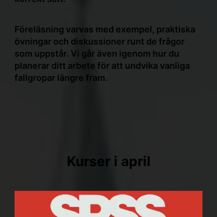
Föreläsning varvas med exempel, praktiska
övningar och diskussioner runt de frågor
som uppstår. Vi går även igenom hur du
planerar ditt arbete för att undvika vanliga
fallgropar längre fram.
Kurser i april