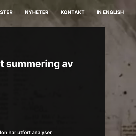
STER
NYHETER
KONTAKT
IN ENGLISH
rt summering av
on har utfört analyser,