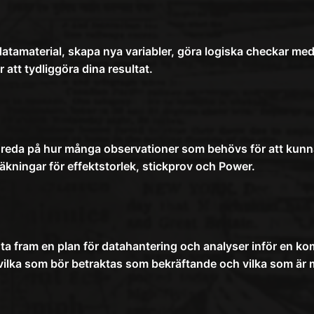
ra datamaterial, skapa nya variabler, göra logiska checkar m
r att tydliggöra dina resultat.
 reda på hur många observationer som behövs för att kunna
kningar för effektstorlek, stickprov och Power.
 ta fram en plan för datahantering och analyser inför en k
ilka som bör betraktas som bekräftande och vilka som är m