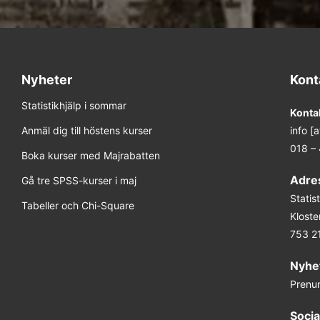
Nyheter
Kont
Statistikhjälp i sommar
Konta
Anmäl dig till höstens kurser
info [
018 –
Boka kurser med Majrabatten
Adre
Gå tre SPSS-kurser i maj
Stati
Tabeller och Chi-Square
Kloste
753 2
Nyhe
Prenu
Socia