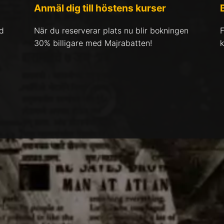
Anmäl dig till höstens kurser
ed
När du reserverar plats nu blir bokningen
F
30% billigare med Majrabatten!
k