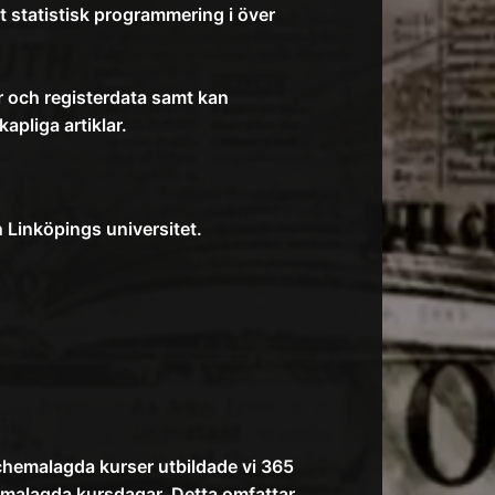
t statistisk programmering i över
r och registerdata samt kan
apliga artiklar.
 Linköpings universitet.
 schemalagda kurser utbildade vi 365
emalagda kursdagar. Detta omfattar