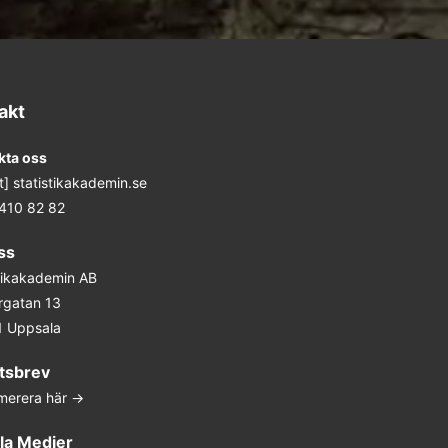
akt
kta oss
at] statistikakademin.se
 410 82 82
ss
stikakademin AB
rgatan 13
1 Uppsala
tsbrev
merera här ->
la Medier