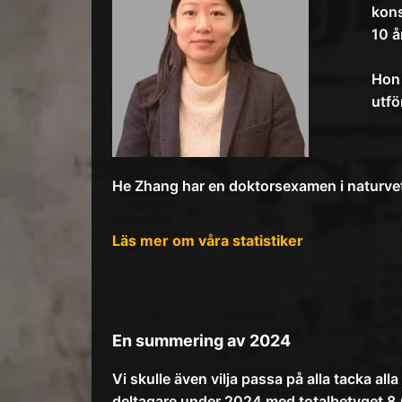
kons
10 å
Hon 
utfö
He Zhang har en doktorsexamen i naturvet
Läs mer om våra statistiker
En summering av 2024
Vi skulle även vilja passa på alla tacka a
deltagare under 2024 med totalbetyget 8,