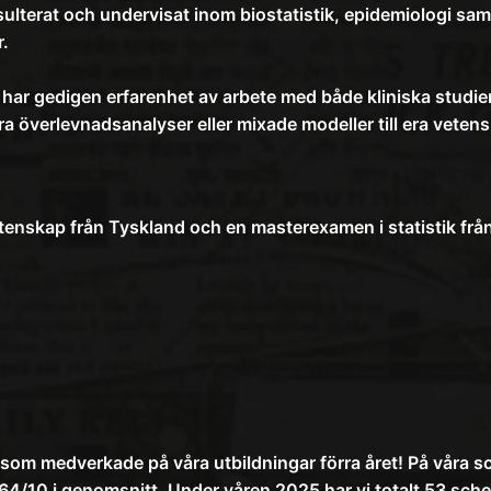
ulterat och undervisat inom biostatistik, epidemiologi sam
r.
har gedigen erfarenhet av arbete med både kliniska studie
ra överlevnadsanalyser eller mixade modeller till era vetensk
enskap från Tyskland och en masterexamen i statistik från
lla som medverkade på våra utbildningar förra året! På våra
64/10 i genomsnitt. Under våren 2025 har vi totalt 53 sch