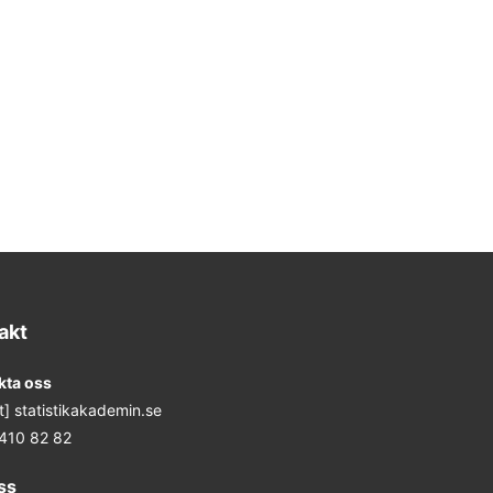
akt
kta oss
at] statistikakademin.se
 410 82 82
ss