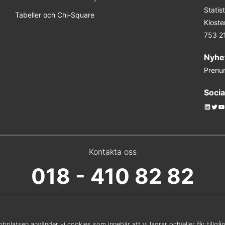
Stati
Tabeller och Chi-Square
Kloste
753 2
Nyhe
Prenu
Socia
Linked
Twit
Y
Kontakta oss
018 - 410 82 82
platsen använder vi cookies som innebär att vi lagrar och/eller får tillgång