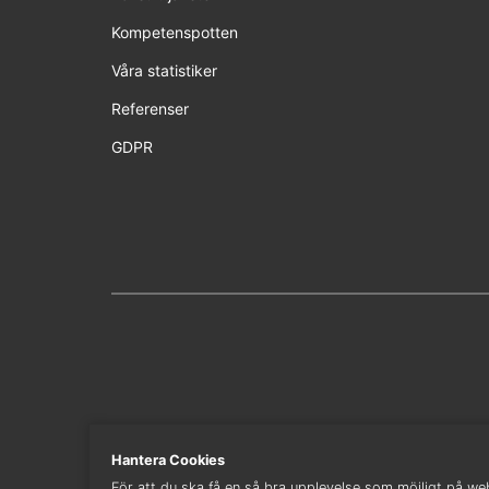
Kompetenspotten
Våra statistiker
Referenser
GDPR
Hantera Cookies
För att du ska få en så bra upplevelse som möjligt på webb