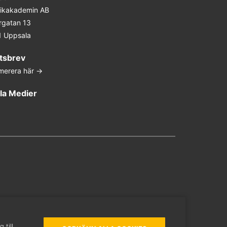
stikakademin AB
rgatan 13
1 Uppsala
tsbrev
merera här ->
la Medier
In
ter
ouTube
 till