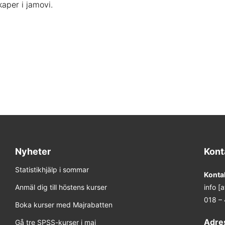
kaper i jamovi.
Nyheter
Kont
Statistikhjälp i sommar
Konta
Anmäl dig till höstens kurser
info [
018 –
Boka kurser med Majrabatten
Adre
Gå tre SPSS-kurser i maj