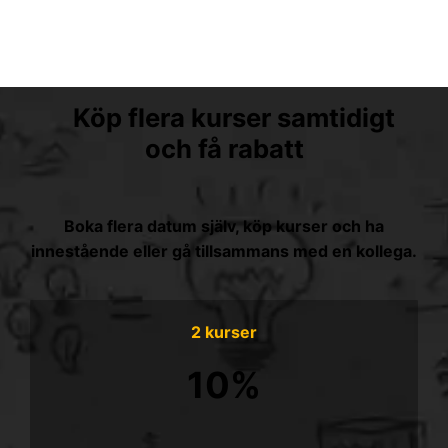
Köp flera kurser samtidigt
och få rabatt
Boka flera datum själv, köp kurser och ha
innestående eller gå tillsammans med en kollega.
2 kurser
10%