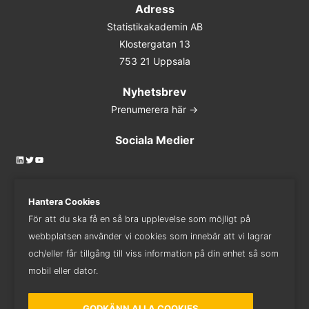
Adress
Statistikakademin AB
Klostergatan 13
753 21 Uppsala
Nyhetsbrev
Prenumerera här ->
Sociala Medier
LinkedIn
Twitter
YouTube
Hantera Cookies
För att du ska få en så bra upplevelse som möjligt på
Kontakta oss
webbplatsen använder vi cookies som innebär att vi lagrar
018 - 410 82 82
och/eller får tillgång till viss information på din enhet så som
mobil eller dator.
GODKÄNN ALLA COOKIES