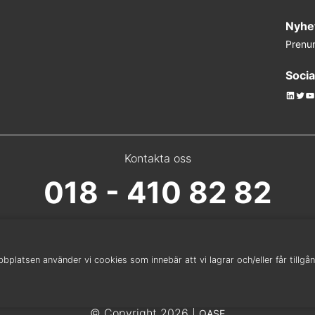
Nyhe
Prenu
Socia
Linked
Twit
Y
Kontakta oss
018 - 410 82 82
platsen använder vi cookies som innebär att vi lagrar och/eller får tillgång
© Copyright 2026 |
QASE