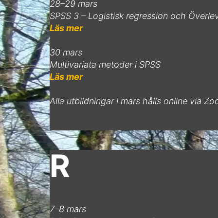
28–29 mars
SPSS 3 – Logistisk regression och Överl
Läs mer
30 mars
Multivariata metoder i SPSS
Läs mer
Alla utbildningar i mars hålls online via Z
R
7–8 mars