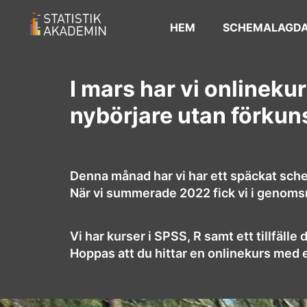
HEM
SCHEMALAGDA
I mars har vi onlineku
nybörjare utan förkun
Denna månad har vi har ett späckat sch
När vi summerade 2022 fick vi i genomsni
Vi har kurser i SPSS, R samt ett tillfäll
Hoppas att du hittar en onlinekurs med et