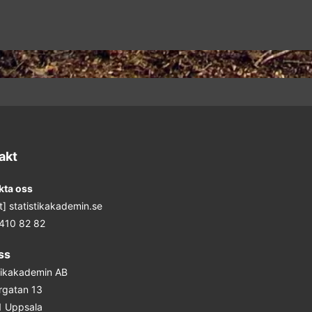
akt
kta oss
at] statistikakademin.se
 410 82 82
ss
stikakademin AB
rgatan 13
1 Uppsala