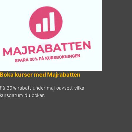
Boka kurser med Majrabatten
Få 30% rabatt under maj oavsett vilka
kursdatum du bokar.