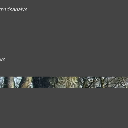
evnadsanalys
oom.