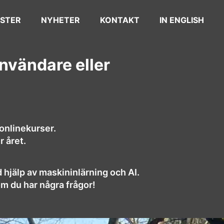
STER
NYHETER
KONTAKT
IN ENGLISH
användare eller
onlinekurser.
r året.
d hjälp av maskininlärning och AI.
om du har några frågor!