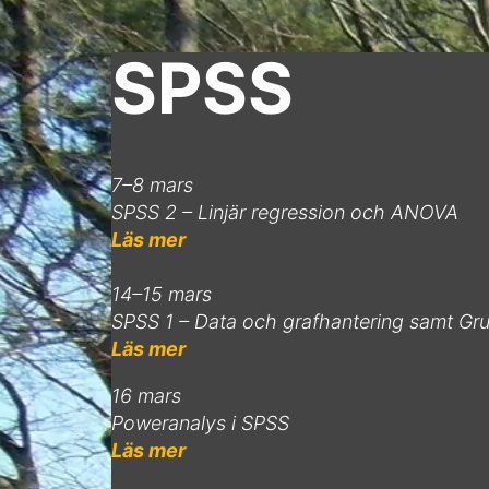
SPSS
7–8 mars
SPSS 2 – Linjär regression och ANOVA
Läs mer
14–15 mars
SPSS 1 – Data och grafhantering samt Gru
Läs mer
16 mars
Poweranalys i SPSS
Läs mer