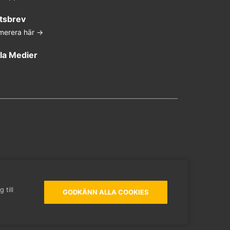
tsbrev
merera här ->
la Medier
In
ter
ouTube
 till
GODKÄNN ALLA COOKIES