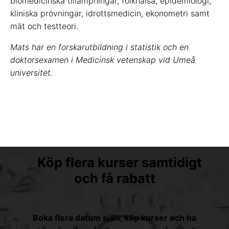
biomedicinska tillämpningar, folkhälsa, epidemiologi,
kliniska prövningar, idrottsmedicin, ekonometri samt
mät och testteori.
Mats har en forskarutbildning i statistik och en
doktorsexamen i Medicinsk vetenskap vid Umeå
universitet.
Köp flera kurser samtidigt
och få rabatt
Boka flera datum själv, köp kurser och ha