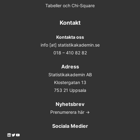
Tabeller och Chi-Square
Kontakt
Kontakta oss
info [at] statistikakademin.se
018 – 410 82 82
Adress
Statistikakademin AB
Klostergatan 13
753 21 Uppsala
Nyhetsbrev
Prenumerera här ->
Sociala Medier
LinkedIn
Twitter
YouTube