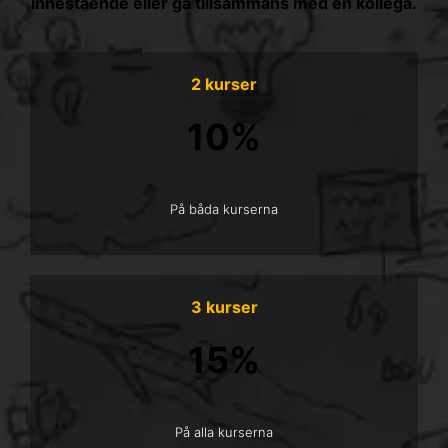
innestående eller gå tillsammans med en kollega.
2 kurser
10%
På båda kurserna
3 kurser
15%
På alla kurserna