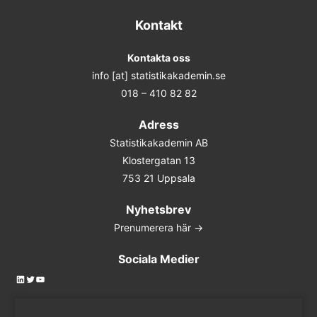
Kontakt
Kontakta oss
info [at] statistikakademin.se
018 – 410 82 82
Adress
Statistikakademin AB
Klostergatan 13
753 21 Uppsala
Nyhetsbrev
Prenumerera här ->
Sociala Medier
LinkedIn
Twitter
YouTube