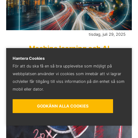
tisdag, juli 29, 2025
Machine learning och AI
Lär dig använda machine learning och AI i R på
Hantera Cookies
vår onlinekurs den 5–6 november.
För att du ska få en så bra upplevelse som möjligt på
webbplatsen använder vi cookies som innebär att vi lagrar
och/eller får tillgång till viss information på din enhet så som
mobil eller dator.
GODKÄNN ALLA COOKIES