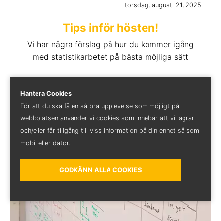
torsdag, augusti 21, 2025
Tips inför hösten!
Vi har några förslag på hur du kommer igång
med statistikarbetet på bästa möjliga sätt
Hantera Cookies
För att du ska få en så bra upplevelse som möjligt på
webbplatsen använder vi cookies som innebär att vi lagrar
och/eller får tillgång till viss information på din enhet så som
mobil eller dator.
GODKÄNN ALLA COOKIES