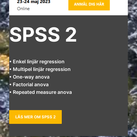
SPSS 2
• Enkel linjär regression
• Multipel linjär regression
• One-way anova
• Factorial anova
• Repeated measure anova
LÄS MER OM SPSS 2