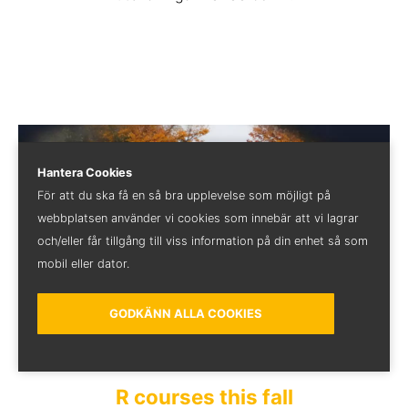
Hantera Cookies
För att du ska få en så bra upplevelse som möjligt på
webbplatsen använder vi cookies som innebär att vi lagrar
och/eller får tillgång till viss information på din enhet så som
mobil eller dator.
GODKÄNN ALLA COOKIES
fredag, augusti 29, 2025
R courses this fall